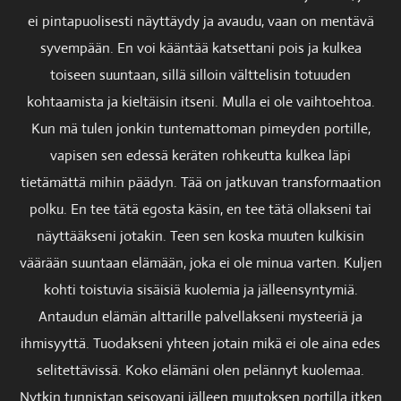
ei pintapuolisesti näyttäydy ja avaudu, vaan on mentävä
syvempään. En voi kääntää katsettani pois ja kulkea
toiseen suuntaan, sillä silloin välttelisin totuuden
kohtaamista ja kieltäisin itseni. Mulla ei ole vaihtoehtoa.
Kun mä tulen jonkin tuntemattoman pimeyden portille,
vapisen sen edessä keräten rohkeutta kulkea läpi
tietämättä mihin päädyn. Tää on jatkuvan transformaation
polku. En tee tätä egosta käsin, en tee tätä ollakseni tai
näyttääkseni jotakin. Teen sen koska muuten kulkisin
väärään suuntaan elämään, joka ei ole minua varten. Kuljen
kohti toistuvia sisäisiä kuolemia ja jälleensyntymiä.
Antaudun elämän alttarille palvellakseni mysteeriä ja
ihmisyyttä. Tuodakseni yhteen jotain mikä ei ole aina edes
selitettävissä. Koko elämäni olen pelännyt kuolemaa.
Nytkin tunnistan seisovani jälleen muutoksen portilla itken