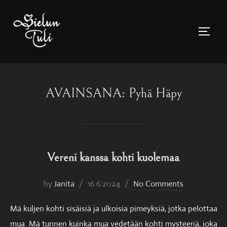
Skip
to
TOGGL
content
AVAINSANA:
Pyhä Häpy
Vereni kanssa kohti kuolemaa
Posted
by
Janita
16.6.2024
No Comments
on
Mä kuljen kohti sisäisiä ja ulkoisia pimeyksiä, jotka pelottaa
mua. Mä tunnen kuinka mua vedetään kohti mysteeriä, joka