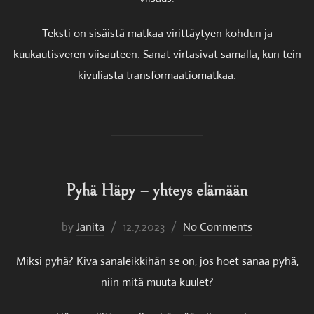
Teksti on sisäistä matkaa virittäytyen kohdun ja
kuukautisveren viisauteen. Sanat virtasivat samalla, kun tein
kivuliasta transformaatiomatkaa.
Pyhä Häpy – yhteys elämään
Posted
by
Janita
12.7.2023
No Comments
on
Miksi pyhä? Kiva sanaleikkihän se on, jos hoet sanaa pyhä,
niin mitä muuta kuulet?