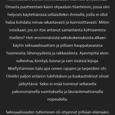
Omasta puutteestani käsin ohjauduin tilanteisiin, jossa olin
helposti käytettävissä sellaisillekin ihmisille, joilla ei ollut
halua kohdata minua rakastavasti ja kunnioittavasti. Miten
voisikaan, jos en itse antanut samanlaista kohtaamista
itselleni? Heti ensimmäisistä seksikokemuksista alkaen
käytin seksuaalisuuttani ja pilluani kauppatavarana
huomiosta, läheisyydestä ja rakkaudesta. Ajanmyötä aloin
sulkeutua, kiristyä, kuivua ja sain sisäisiä kipuja.
Miellyttämisen halu ajoi omien rajojeni ja tarpeideni ohi.
Oireilin paljon erilaisin tulehduksin ja kuukautiskivut olivat
järkyttäviä. Seksi ei enää toiminut sellaisella
pakonomaisella suorituksella ja läsnäolemattomalla
nopeudella.
Seksuaalisuuden tutkiminen oli ohjannut pitkään elämääni,