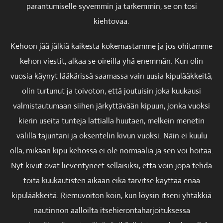
parantumiselle syvemmin ja tarkemmin, se on tosi
kiehtovaa.
Kehoon jää jälkiä kaikesta kokemastamme ja jos ohitamme
kehon viestit, alkaa se oireilla yhä enemmän. Kun olin
vuosia käynyt lääkärissä saamassa vain uusia kipulääkkeitä,
olin turtunut ja toivoton, että joutuisin joka kuukausi
valmistautumaan siihen järkyttävään kipuun, jonka vuoksi
kierin useita tunteja lattialla huutaen, melkein menetin
välillä tajuntani ja oksentelin kivun vuoksi. Näin ei kuulu
olla, mikään kipu kehossa ei ole normaalia ja sen voi hoitaa.
Nyt kivut ovat lieventyneet sellaisiksi, että voin jopa tehdä
töitä kuukautisten aikaan eikä tarvitse käyttää enää
kipulääkkeitä. Riemuvoiton koin, kun löysin itseni yhtäkkiä
nautinnon aalloilta itsehierontaharjoituksessa