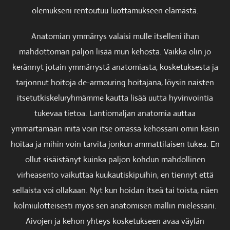
olemukseni rentoutuu luottamukseen elämästä.
Anatomian ymmärrys valaisi mulle itselleni ihan
mahdottoman paljon lisää mun kehosta. Vaikka olin jo
kerännyt jotain ymmärrystä anatomiasta, kosketuksesta ja
tarjonnut hoitoja de-armouring hoitajana, löysin naisten
itsetutkiskeluryhmämme kautta lisää uutta hyvinvointia
tukevaa tietoa. Lantiomaljan anatomia auttaa
ymmärtämään mitä voin itse omassa kehossani omin käsin
hoitaa ja mihin voin tarvita jonkun ammattilaisen tukea. En
ollut sisäistänyt kuinka paljon kohdun mahdollinen
virheasento vaikuttaa kuukautiskipuihin, en tiennyt että
sellaista voi ollakaan. Nyt kun hoidan itseä tai toista, näen
kolmiulotteisesti myös sen anatomisen mallin mielessäni.
Aivojen ja kehon yhteys kosketukseen avaa väylän