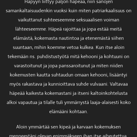
Häpyyn liittyy paljon häpeää, niin sanojen
samankaltaisuudenkin vuoksi kuin miten patriarkaalisuus on
vaikuttanut suhteeseemme seksuaalisen voiman
lähteeseemme. Häpeä rajoittaa ja jopa estää meitä
elämästä, kokemasta nautintoa ja etenemästä siihen
suuntaan, mihin koemme vetoa kulkea. Kun itse aloin
tekemään ns. puhdistustyötä mitä kehooni ja kohtuuni on
varastoitunut ja jopa panssaroitunut ja miten niiden
kokemusten kautta suhtaudun omaan kehooni, lisääntyi
myös rakastava ja kunnioittava suhde vulvaani. Valtavaa
häpeää kaikesta kokemastani ja itseni kaltoinkohtelusta
alkoi vapautua ja tilalle tuli ymmärrystä laaja-alaisesti koko
elämääni kohtaan.
Aloin ymmärtää sen kipeä ja karvaan kokemuksen
menneestäni olevan enimmäkseen ihan itse aiheutettua.