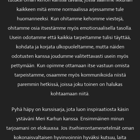
kaikkeen mitä emme normaalissa arjessamme tule
huomanneeksi. Kun ohitamme kehomme viestejä,
ohitamme osia itsestämme myös emotionaalisella tasolla.
Usein odotamme että kaikkia tarpeitamme tulisi täyttää,
kohdata ja korjata ulkopuoleltamme, mutta näiden
odotusten kanssa joudumme valitettavasti usein myös
pettymään. Kun opimme ottamaan itse vastuun omista
tarpeistamme, osaamme myös kommunikoida niistä
paremmin hetkissä, joissa joku toinen on halukas
kohtaamaan niitä.
Pyhä häpy on kurssisarja, jota luon inspiraatiosta käsin
ystäväni Meri Karhun kanssa. Ensimmäinen minun
tarjoamani on elokuussa. Jos itsehierontamenetelmät oman
kokonaisvaltaisen hyvinvoinnin hyväksi kutsuu, laita