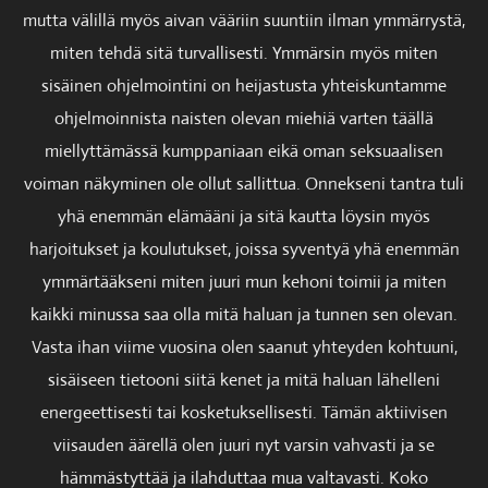
mutta välillä myös aivan vääriin suuntiin ilman ymmärrystä,
miten tehdä sitä turvallisesti. Ymmärsin myös miten
sisäinen ohjelmointini on heijastusta yhteiskuntamme
ohjelmoinnista naisten olevan miehiä varten täällä
miellyttämässä kumppaniaan eikä oman seksuaalisen
voiman näkyminen ole ollut sallittua. Onnekseni tantra tuli
yhä enemmän elämääni ja sitä kautta löysin myös
harjoitukset ja koulutukset, joissa syventyä yhä enemmän
ymmärtääkseni miten juuri mun kehoni toimii ja miten
kaikki minussa saa olla mitä haluan ja tunnen sen olevan.
Vasta ihan viime vuosina olen saanut yhteyden kohtuuni,
sisäiseen tietooni siitä kenet ja mitä haluan lähelleni
energeettisesti tai kosketuksellisesti. Tämän aktiivisen
viisauden äärellä olen juuri nyt varsin vahvasti ja se
hämmästyttää ja ilahduttaa mua valtavasti. Koko