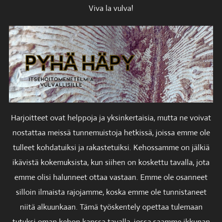
Viva la vulva!
Harjoitteet ovat helppoja ja yksinkertaisia, mutta ne voivat
nostattaa meissä tunnemuistoja hetkissä, joissa emme ole
tulleet kohdatuiksi ja rakastetuiksi. Kehossamme on jälkiä
ikävistä kokemuksista, kun siihen on koskettu tavalla, jota
emme olisi halunneet ottaa vastaan. Emme ole osanneet
silloin ilmaista rajojamme, koska emme ole tunnistaneet
niitä alkuunkaan. Tämä työskentely opettaa tulemaan
tutuksi oman kehon kanssa tavalla, jossa saamme ikkunan