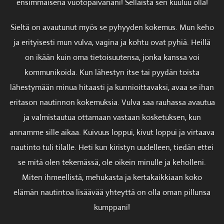
ensimmäisenä vuotopäivänäni! Sellaista sen kuuluu olla!
Sieltä on avautunut myös se pyhyyden kokemus. Mun keho
ja erityisesti mun vulva, vagina ja kohtu ovat pyhiä. Heillä
on ikään kuin oma tietoisuutensa, jonka kanssa voi
kommunikoida. Kun lähestyn itse tai pyydän toista
lähestymään minua hitaasti ja kunnioittavaksi, avaa se ihan
eritason nautinnon kokemuksia. Vulva saa rauhassa avautua
ja valmistautua ottamaan vastaan kosketuksen, kun
annamme sille aikaa. Kuivuus loppui, kivut loppui ja virtaava
nautinto tuli tilalle. Heti kun kiristyn uudelleen, tiedän ettei
se mitä olen tekemässä, ole oikein minulle ja keholleni.
Miten ihmeellistä, mehukasta ja kertakaikkiaan koko
elämän nautintoa lisäävää yhteyttä on olla oman pillunsa
kumppani!