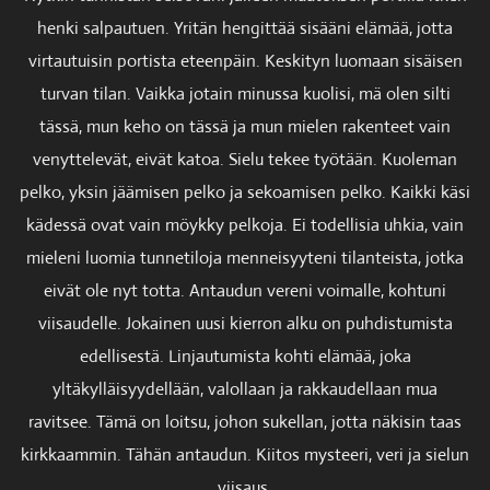
henki salpautuen. Yritän hengittää sisääni elämää, jotta
virtautuisin portista eteenpäin. Keskityn luomaan sisäisen
turvan tilan. Vaikka jotain minussa kuolisi, mä olen silti
tässä, mun keho on tässä ja mun mielen rakenteet vain
venyttelevät, eivät katoa. Sielu tekee työtään. Kuoleman
pelko, yksin jäämisen pelko ja sekoamisen pelko. Kaikki käsi
kädessä ovat vain möykky pelkoja. Ei todellisia uhkia, vain
mieleni luomia tunnetiloja menneisyyteni tilanteista, jotka
eivät ole nyt totta. Antaudun vereni voimalle, kohtuni
viisaudelle. Jokainen uusi kierron alku on puhdistumista
edellisestä. Linjautumista kohti elämää, joka
yltäkylläisyydellään, valollaan ja rakkaudellaan mua
ravitsee. Tämä on loitsu, johon sukellan, jotta näkisin taas
kirkkaammin. Tähän antaudun. Kiitos mysteeri, veri ja sielun
viisaus.