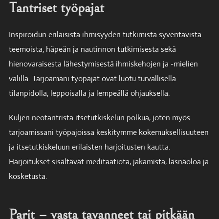
Tantriset työpajat
Inspiroidun erilaisista ihmisyyden tutkimista syventävistä
teemoista, häpeän ja nautinnon tutkimisesta sekä
hienovaraisesta lähestymisestä ihmiskehojen ja -mielien
välillä. Tarjoamani työpajat ovat luotu turvallisella
tilanpidolla, leppoisalla ja lempeällä ohjauksella.
Kuljen neotantrista itsetutkiskelun polkua, joten myös
tarjoamissani työpajoissa keskitymme kokemuksellisuuteen
ja itsetutkiskeluun erilaisten harjoitusten kautta.
Harjoitukset sisältävät meditaatiota, jakamista, läsnäoloa ja
kosketusta.
Parit – vasta tavanneet tai pitkään