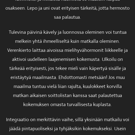
osakseen. Lepo ja uni ovat erityisen tärkeitä, jotta hermosto
saa palautua.
Tulevina päivinä kävely ja luonnossa oleminen voi tuntua
melkein yhtä ihmeelliseltä kuin matkalla oleminen.
Verenkierto laittaa aivoissa mielihyvähormonit liikkeelle ja
aktivoi uudelleen laajenemisen kokemusta. Ulkoilu on
tärkeää erityisesti, jos tekee mieli vain käpertyä sisälle ja
eristäytyä maailmasta. Ehdottomasti metsään! Jos muu
maailma tuntuu vielä liian rajulta, kuulokkeet korvilla
matkan aikaisen soittolistan kanssa saat palautettua
kokemuksen omasta turvallisesta kuplasta.
Integraatio on merkittävin vaihe, sillä yksinään matkailu voi
jäädä pintapuoliseksi ja tyhjäksikin kokemukseksi. Usein