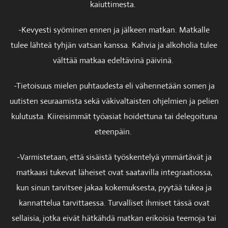
kaiuttimesta.
-Kevyesti syöminen ennen ja jälkeen matkan. Matkalle
tulee lähteä tyhjän vatsan kanssa. Kahvia ja alkoholia tulee
välttää matkaa edeltävinä päivinä.
-Tietoisuus mielen puhtaudesta eli vähennetään somen ja
uutisten seuraamista sekä väkivaltaisten ohjelmien ja pelien
kulutusta. Kiireisimmät työasiat hoidettuna tai delegoituna
eteenpäin.
-Varmistetaan, että sisäistä työskentelyä ymmärtävät ja
matkaasi tukevat läheiset ovat saatavilla integraatiossa,
kun sinun tarvitsee jakaa kokemuksesta, pyytää tukea ja
kannattelua tarvittaessa. Turvalliset ihmiset tässä ovat
sellaisia, jotka eivät hätkähdä matkan erikoisia teemoja tai