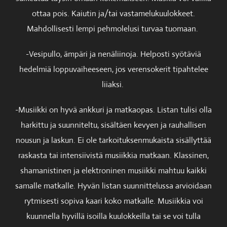
ottaa pois. Kaiutin ja/tai vastamelukuulokkeet.
Mahdollisesti lempi pehmolelusi turvaa tuomaan.
-Vesipullo, ämpäri ja nenäliinoja. Helposti syötäviä
hedelmiä loppuvaiheeseen, jos verensokerit tipahtelee
liiaksi.
-Musiikki on hyvä ankkuri ja matkaopas. Listan tulisi olla
harkittu ja suunniteltu, sisältäen kevyen ja rauhallisen
nousun ja laskun. Ei ole tarkoituksenmukaista sisällyttää
raskasta tai intensiivistä musiikkia matkaan. Klassinen,
shamanistinen ja elektroninen musiikki mahtuu kaikki
samalle matkalle. Hyvän listan suunnittelussa arvioidaan
rytmisesti sopiva kaari koko matkalle. Musiikkia voi
kuunnella hyvillä isoilla kuulokkeilla tai se voi tulla