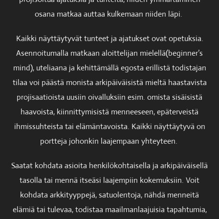
osana matkaa auttaa kulkemaan niiden läpi.
Kaikki näyttäytyvät tunteet ja ajatukset ovat opetuksia.
Asennoitumalla matkaan aloittelijan mielellä(beginner’s
mind), uteliaana ja kehittämällä egosta erillistä todistajan
tilaa voi päästä monista arkipäiväisistä mieltä haastavista
projisaatioista uusiin oivalluksiin esim. omista sisäisistä
haavoista, kiinnittymisistä menneeseen, epäterveistä
ihmissuhteista tai elämäntavoista. Kaikki näyttäytyvä on
portteja johonkin laajempaan yhteyteen.
Saatat kohdata asioita henkilökohtaisella ja arkipäiväisellä
tasolla tai mennä itseäsi laajempiin kokemuksiin. Voit
kohdata arkkityyppejä, satuolentoja, nähdä menneitä
elämiä tai tulevaa, todistaa maailmanlaajuisia tapahtumia,