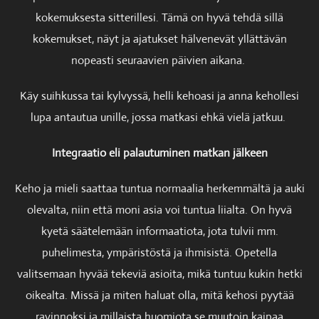
kokemuksesta sitterillesi. Tämä on hyvä tehdä sillä
kokemukset, näyt ja ajatukset hälvenevät yllättävän
nopeasti seuraavien päivien aikana.
Käy suihkussa tai kylvyssä, helli kehoasi ja anna kehollesi
lupa antautua unille, jossa matkasi ehkä vielä jatkuu.
Integraatio eli palautuminen matkan jälkeen
Keho ja mieli saattaa tuntua normaalia herkemmältä ja auki
olevalta, niin että moni asia voi tuntua liialta. On hyvä
kyetä säätelemään informaatiota, jota tulvii mm.
puhelimesta, ympäristöstä ja ihmisistä. Opetella
valitsemaan hyvää tekeviä asioita, mikä tuntuu kukin hetki
oikealta. Missä ja miten haluat olla, mitä kehosi pyytää
ravinnoksi ja millaista huomiota se muutoin kaipaa