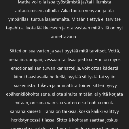
Matka voi olla isoa työstämistä ja/tai lillumista
antautumisen aalloilla. Aika tuntuu venyvän ja tila
ympärilläsi tuntua laajemmalta. Mitään tiettyä ei tarvitse
tapahtua, luota lääkkeeseen ja ota vastaan mitä sillä on nyt
annettavana.
Sitteri on sua varten ja saat pyytää mitä tarvitset. Vettä,
nenäliina, ämpäri, vessaan tai lisää peittoa. Hän on myös
emotionaalisen turvan kannattelija, voit ottaa kädestä
kiinni haastavalla hetkellä, pyytää silitystä tai syliin
pääsemistä. Tukeva ja ammattitaitoinen sitteri pysyy
epähenkilökohtaisena, ei ota sinulta mitään, ei yritä korjata
mitään, on siinä vain sua varten eikä touhua muuta
samanaikaisesti. Tämä on tärkeää, koska kaikki välittyy
herkistyneessä tilassa. Sitteriä kohtaan saattaa joskus
projisoitua ajatuksia ja tunteita, niiden ymmärtäminen