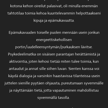
kotona kehon oireilut palasivat, oli minulla enemmän
tahtotilaa toimia kehoa kuuntelevammin helpottaakseni
kipuja ja epämukavuutta.
Epämukavuuden toiselle puolen mennään usein jonkun
energeettiskehollisen
portin/uudelleensyntymän/purkauksen lävitse.
Psykedeelimatka on sisäisen parantajan herättämistä ja
aktivointia, joten kehosi tietää miten tulee toimia, kun
antaudut ja annat sille siihen luvan. Sienten kanssa voi
käydä dialogia ja varsinkin haastavissa tilanteissa usein
juttelen sienille pyytäen ohjausta, pureutumaan syvemmälle
ja näyttämään tietä, jotta vapautuminen mahdollistuu
syvemmällä tasolla.