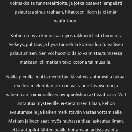
voimakkaita tunnereaktioita, ja jotka osaavat lempeästi
palauttaa sinua rauhaan, hitauteen, iloon ja elämän
nautintoon.
-Kotiin on hyvä kiinnittää myös rakkaudellista huomiota.
Selkeys, puhtaus ja hyvä tunnelma kotona luo turvallisen
palautumisen. Sen voi huomioida jo valmistautumisessa
matkaan, oli matkan teko kotona tai muualla.
Näillä pienillä, mutta merkittävillä valmistautumisilla takaat
itsellesi mielentilan joka on vastaanottavaisempi ja
vähemmän toiminnallisen aivopuoliskon aktivaatiossa. Voit
antautua mysteerille, ei-tietämisen tilaan, kehon
avautumiselle ja kaiken merkittävän vastaanottamiselle.
Matkan jälkeen saat myös rauhassa tilaa laskeutua ilman,
että autopilot lähtee päälle hoitamaan arkisia asioita.