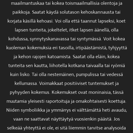
maailmantuskaa tai kokea toismaailmallisia olentoja ja
paikkoja. Saatat käydä solutason kehoskannausta tai
korjata käsillä kehoasi. Voi olla että taannut lapseksi, koet
lapsen tunteita, jokeltelet, itket lapsen äänellä, olla
kohdussa, synnytyskanavassa tai syntymässä. Voit kokea
kuoleman kokemuksia eri tasoilla, irtipäästämistä, tyhjyyttä
ja kehon rajojen katoamista. Saatat olla eläin, kokea
tunteita sen kautta, liihotella kotkana taivaalla tai ryömiä
kuin lisko. Tai olla nestemäinen, pumpulissa tai vedessä
kellumassa. Voimakkaat positiiviset tuntemukset ja
pyhyyden kokemus. Kokemukset ovat moninaisia, tässä
muutamia yleisesti raportoituja ja omakohtaisesti koettuja.
Niiden symboliikka ja ymmärrys ei välttämättä heti avaudu,
vaan ne saattavat näyttäytyä vuosienkin päästä. Jos
selkeää yhteyttä ei ole, ei sitä liiemmin tarvitse analysoida