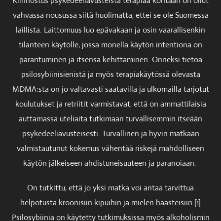
Kiinnostus psykedeeliavusteista terapiaa kohtaan on ollut
vahvassa nousussa siitä huolimatta, ettei se ole Suomessa
laillista. Laittomuus luo epävakaan ja osin vaarallisenkin
tilanteen käytölle, jossa monella käytön intentiona on
parantuminen ja itsensä kehittäminen. Onneksi tietoa
psilosybiinisienistä ja myös terapiakäytössä olevasta
MDMA:sta on jo valtavasti saatavilla ja ulkomailla tarjotut
koulutukset ja retriitit varmistavat, että on ammattilaisia
auttamassa uteliaita tutkimaan turvallisemmin itseään
psykedeeliavusteisesti. Turvallinen ja hyvin matkaan
valmistautunut kokemus vähentää riskejä mahdolliseen
käytön jälkeiseen ahdistuneisuuteen ja paranoiaan.
On tutkittu, että jo yksi matka voi antaa tarvittua
helpotusta kroonisiin kipuihin ja mielen haasteisiin.[1]
Psilosybiinia on käytetty tutkimuksissa myös alkoholismin