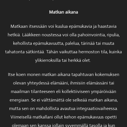
Matkan aikana
Matkaan itsessään voi kuulua epämukavia ja haastavia
hetkiä. Lääkkeen noustessa voi olla pahoinvointia, ripulia,
kehollista epämukavuutta, palelua, tärinää tai muuta
tahatonta sätkintää. Tähän vaikuttaa hermoston tila, kuinka
ylikierroksilla tai herkkä olet.
Itse koen monen matkan aikana tapahtuvan kokemuksen
olevan yhteydessä elämääni, ihmisiin elämässäni tai
maailman tilanteeseen eli kollektiiviseen ympäröivään
energiaan. Se ei välttämättä ole selkeää matkan aikana,
mutta sen on mahdollista avautua integraatiovaiheessa.
Viimeisellä matkallani ollut kehon epämukavuus opetti
olemaan sen kanssa jollain syvemmällä tasolla ja kun