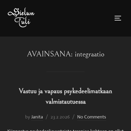
Skip
to
TOGGL
content
AVAINSANA:
integraatio
Vastuu ja vapaus psykedeelimatkaan
valmistautuessa
Posted
by
Janita
23.2.2026
No Comments
on