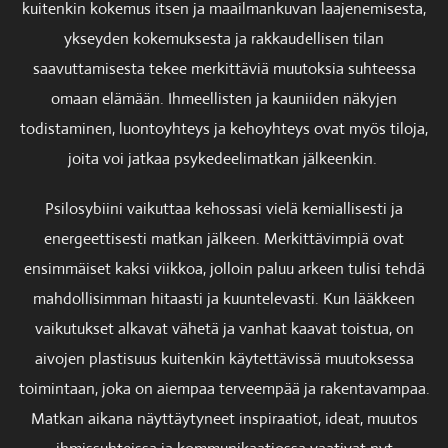
kuitenkin kokemus itsen ja maailmankuvan laajenemisesta,
ykseyden kokemuksesta ja rakkaudellisen tilan
saavuttamisesta tekee merkittäviä muutoksia suhteessa
omaan elämään. Ihmeellisten ja kauniiden näkyjen
todistaminen, luontoyhteys ja kehoyhteys ovat myös tiloja,
joita voi jatkaa psykedeelimatkan jälkeenkin.
Psilosybiini vaikuttaa kehossasi vielä kemiallisesti ja
energeettisesti matkan jälkeen. Merkittävimpiä ovat
ensimmäiset kaksi viikkoa, jolloin paluu arkeen tulisi tehdä
mahdollisimman hitaasti ja kuuntelevasti. Kun lääkkeen
vaikutukset alkavat vähetä ja vanhat kaavat toistua, on
aivojen plastisuus kuitenkin käytettävissä muutoksessa
toimintaan, joka on aiempaa terveempää ja rakentavampaa.
Matkan aikana näyttäytyneet inspiraatiot, ideat, muutos