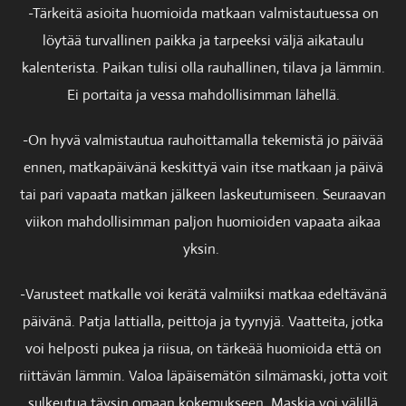
-Tärkeitä asioita huomioida matkaan valmistautuessa on
löytää turvallinen paikka ja tarpeeksi väljä aikataulu
kalenterista. Paikan tulisi olla rauhallinen, tilava ja lämmin.
Ei portaita ja vessa mahdollisimman lähellä.
-On hyvä valmistautua rauhoittamalla tekemistä jo päivää
ennen, matkapäivänä keskittyä vain itse matkaan ja päivä
tai pari vapaata matkan jälkeen laskeutumiseen. Seuraavan
viikon mahdollisimman paljon huomioiden vapaata aikaa
yksin.
-Varusteet matkalle voi kerätä valmiiksi matkaa edeltävänä
päivänä. Patja lattialla, peittoja ja tyynyjä. Vaatteita, jotka
voi helposti pukea ja riisua, on tärkeää huomioida että on
riittävän lämmin. Valoa läpäisemätön silmämaski, jotta voit
sulkeutua täysin omaan kokemukseen. Maskia voi välillä