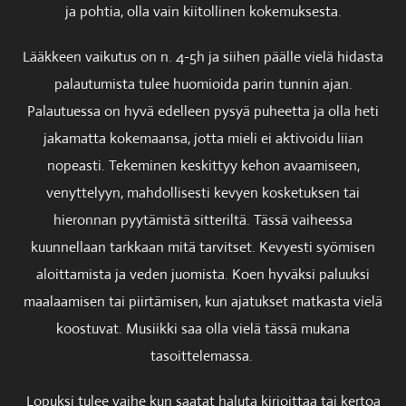
ja pohtia, olla vain kiitollinen kokemuksesta.
Lääkkeen vaikutus on n. 4-5h ja siihen päälle vielä hidasta
palautumista tulee huomioida parin tunnin ajan.
Palautuessa on hyvä edelleen pysyä puheetta ja olla heti
jakamatta kokemaansa, jotta mieli ei aktivoidu liian
nopeasti. Tekeminen keskittyy kehon avaamiseen,
venyttelyyn, mahdollisesti kevyen kosketuksen tai
hieronnan pyytämistä sitteriltä. Tässä vaiheessa
kuunnellaan tarkkaan mitä tarvitset. Kevyesti syömisen
aloittamista ja veden juomista. Koen hyväksi paluuksi
maalaamisen tai piirtämisen, kun ajatukset matkasta vielä
koostuvat. Musiikki saa olla vielä tässä mukana
tasoittelemassa.
Lopuksi tulee vaihe kun saatat haluta kirjoittaa tai kertoa