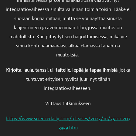
ihmissuhteissa ja kommunikaatiossa vaativat nyt
integraatiovaiheessa sinulta valinnan toimia toisin. Lääke ei
suoraan korjaa mitään, mutta se voi näyttää sinusta
laajentuneen ja avoimemman tilan, jossa muutos on
mahdollista. Kun pitäydyt sen harjoittamisessa, mikä vie
sinua kohti päämäärääsi, alkaa elämässä tapahtua
muutoksia.
Kirjoita, laula, tanssi, ui, taiteile, lepää ja tapaa ihmisiä
, jotka
tuntuvat erityisen hyviltä juuri nyt tähän
integraatiovaiheeseen.
Viittaus tutkimukseen
https://www.sciencedaily.com/releases/2025/10/25100207
3959.htm